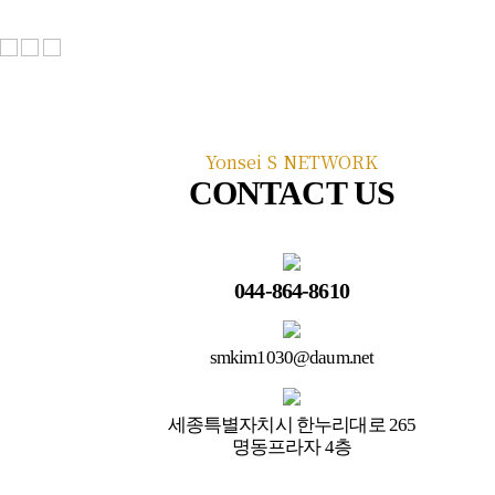
연세에스 네트워크
세종본점
대전점(개원예정)
Yonsei S NETWORK
CONTACT US
천안점(개원예정)
전주점(개원예정)
044-864-8610
익산점(개원예정)
당진점(개원예정)
smkim1030@daum.net
논산점(개원예정)
세종특별자치시 한누리대로 265
명동프라자 4층